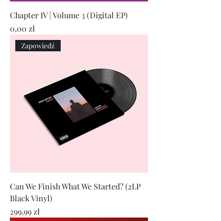
Chapter IV | Volume 3 (Digital EP)
Cena
0,00 zł
Zapowiedź
Can We Finish What We Started? (2LP
Black Vinyl)
Cena
299,99 zł