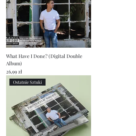
What Have I Done? (Digital Double
Album)
Cena
26,99 zł
Ostatnie Sztuki