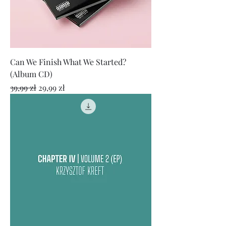
Can We Finish What We Started?
(Album CD)
Regularna cena
Cena rabatowa
39,99 zł
29,99 zł