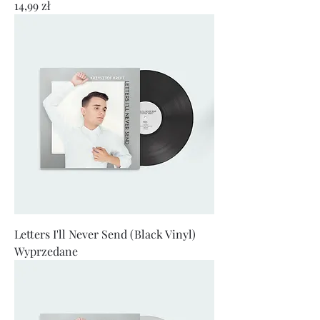
Cena
14,99 zł
Letters I'll Never Send (Black Vinyl)
Wyprzedane