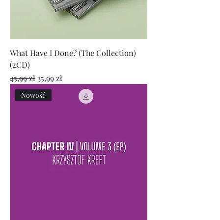
What Have I Done? (The Collection)
(2CD)
Regularna cena
Cena rabatowa
45,99 zł
35,99 zł
Nowość