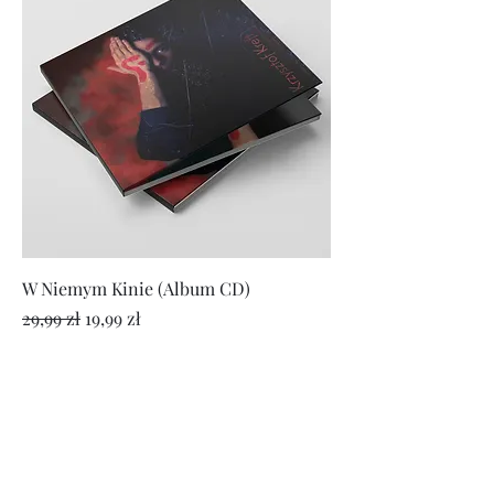
W Niemym Kinie (Album CD)
Regularna cena
Cena rabatowa
29,99 zł
19,99 zł