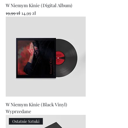
W Niemym Kinie (Digital Album)
Regularna cena
Cena rabatowa
19,99 zł
14,99 zł
W Niemym Kinie (Black Vinyl)
Wyprzedane
Ostatnie Sztuki