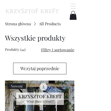
ᴋʀᴢʏꜱᴢᴛᴏꜰ ᴋʀᴇꜰᴛ
Strona główna
All Products
Wszystkie produkty
Produkty (44)
Filtry i sortowanie
Wczytaj poprzednie
Nowość