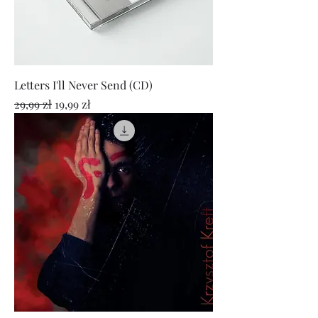
Letters I'll Never Send (CD)
Regularna cena
Cena rabatowa
29,99 zł
19,99 zł