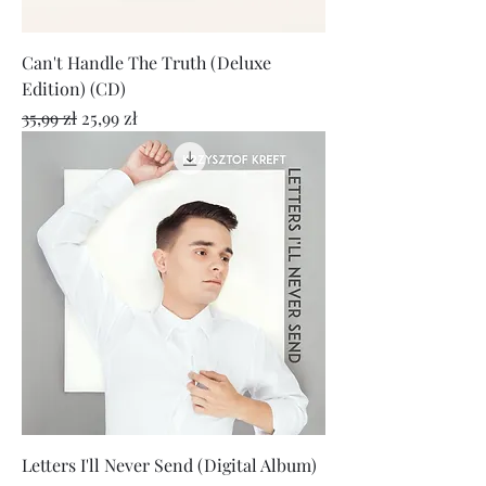
Can't Handle The Truth (Deluxe
Edition) (CD)
Regularna cena
Cena rabatowa
35,99 zł
25,99 zł
Letters I'll Never Send (Digital Album)