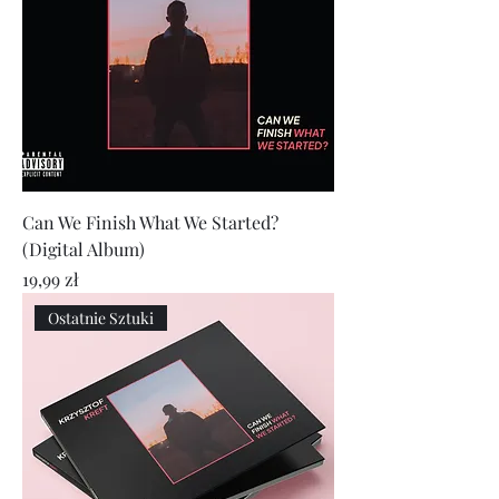
Can We Finish What We Started?
(Digital Album)
Cena
19,99 zł
Ostatnie Sztuki