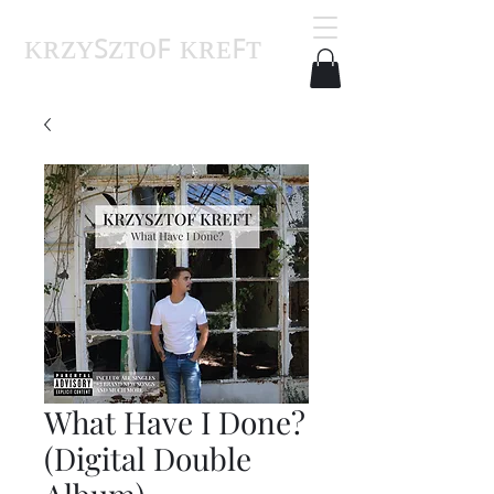
ᴋʀᴢʏꜱᴢᴛᴏꜰ ᴋʀᴇꜰᴛ
What Have I Done?
(Digital Double