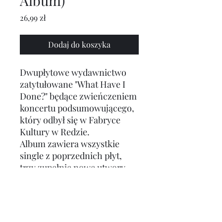
Album)
Cena
26,99 zł
Dodaj do koszyka
Dwupłytowe wydawnictwo
zatytułowane "What Have I
Done?" będące zwieńczeniem
koncertu podsumowującego,
który odbył się w Fabryce
Kultury w Redzie.
Album zawiera wszystkie
single z poprzednich płyt,
trzy zupełnie nowe utwory,
a także masę niespodzianek.
Dysk 1: