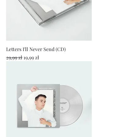
Letters I'll Never Send (CD)
Regularna cena
Cena rabatowa
29,99 zł
19,99 zł