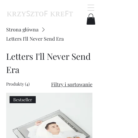
ᴋʀᴢʏꜱᴢᴛᴏꜰ ᴋʀᴇꜰᴛ
Strona główna
Letters I'll Never Send Era
Letters I'll Never Send
Era
Produkty (4)
Filtry i sortowanie
Bestseller