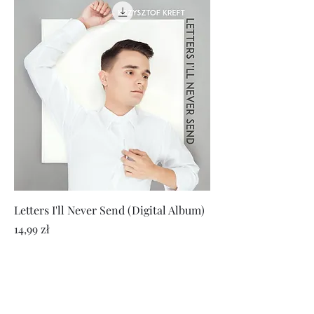
Letters I'll Never Send (Digital Album)
Cena
14,99 zł