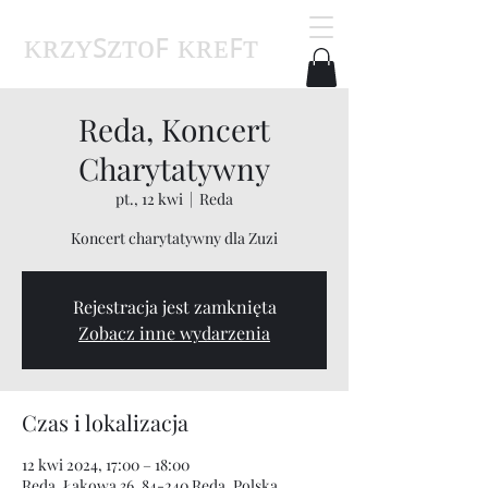
ᴋʀᴢʏꜱᴢᴛᴏꜰ ᴋʀᴇꜰᴛ
Reda, Koncert
Charytatywny
pt., 12 kwi
  |  
Reda
Koncert charytatywny dla Zuzi
Rejestracja jest zamknięta
Zobacz inne wydarzenia
Czas i lokalizacja
12 kwi 2024, 17:00 – 18:00
Reda, Łąkowa 36, 84-240 Reda, Polska