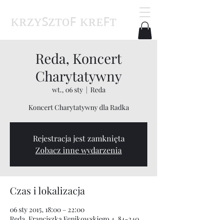
ᴋʀᴢʏꜱᴢᴛᴏꜰ ᴋʀᴇꜰᴛ
Reda, Koncert
Charytatywny
wt., 06 sty
  |  
Reda
Koncert Charytatywny dla Radka
Rejestracja jest zamknięta
Zobacz inne wydarzenia
Czas i lokalizacja
06 sty 2015, 18:00 – 22:00
Reda, Franciszka Fenikowskiego 4, 84-240