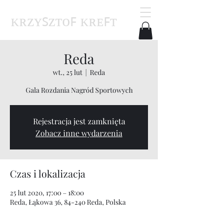
ᴋʀᴢʏꜱᴢᴛᴏꜰ ᴋʀᴇꜰᴛ
Reda
wt., 25 lut
  |  
Reda
Gala Rozdania Nagród Sportowych
Rejestracja jest zamknięta
Zobacz inne wydarzenia
Czas i lokalizacja
25 lut 2020, 17:00 – 18:00
Reda, Łąkowa 36, 84-240 Reda, Polska