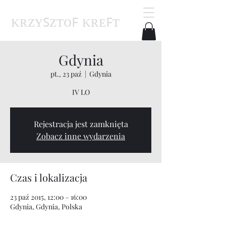
ᴋʀᴢʏꜱᴢᴛᴏꜰ ᴋʀᴇꜰᴛ
Gdynia
pt., 23 paź
  |  
Gdynia
IV LO
Rejestracja jest zamknięta
Zobacz inne wydarzenia
Czas i lokalizacja
23 paź 2015, 12:00 – 16:00
Gdynia, Gdynia, Polska