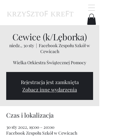
ᴋʀᴢʏꜱᴢᴛᴏꜰ ᴋʀᴇꜰᴛ
Cewice (k/Lęborka)
niedz., 30 sty
  |  
Facebook Zespołu Szkół w
Cewicach
Wielka Orkiestra Świątecznej Pomocy
Rejestracja jest zamknięta
Zobacz inne wydarzenia
Czas i lokalizacja
30 sty 2022, 19:00 – 20:00
Facebook Zespołu Szkół w Cewicach