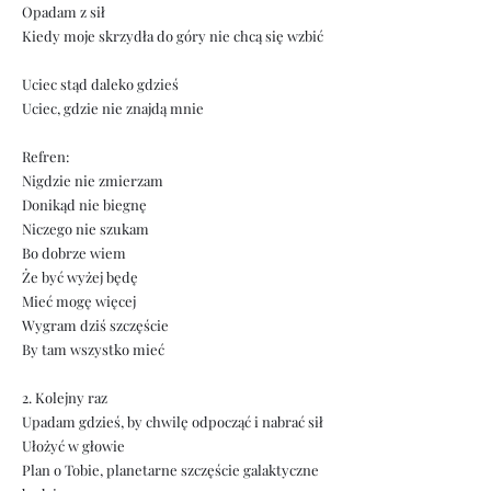
Opadam z sił
Kiedy moje skrzydła do góry nie chcą się wzbić
Uciec stąd daleko gdzieś
Uciec, gdzie nie znajdą mnie
Refren:
Nigdzie nie zmierzam
Donikąd nie biegnę
Niczego nie szukam
Bo dobrze wiem
Że być wyżej będę
Mieć mogę więcej
Wygram dziś szczęście
By tam wszystko mieć
2. Kolejny raz
Upadam gdzieś, by chwilę odpocząć i nabrać sił
Ułożyć w głowie
Plan o Tobie, planetarne szczęście galaktyczne