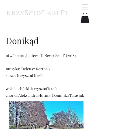
ᴋʀᴢʏꜱᴢᴛᴏꜰ ᴋʀᴇꜰᴛ
Donikąd
utwór 2 na „Letters I'll Never Send" (2018)
muzyka: Tadeusz Korthals
słowa: Krzysztof Kreft
wokal i chórki: Krzysztof Kreft
chórki: Aleksandra Hutnik, Dominika Tarasiuk