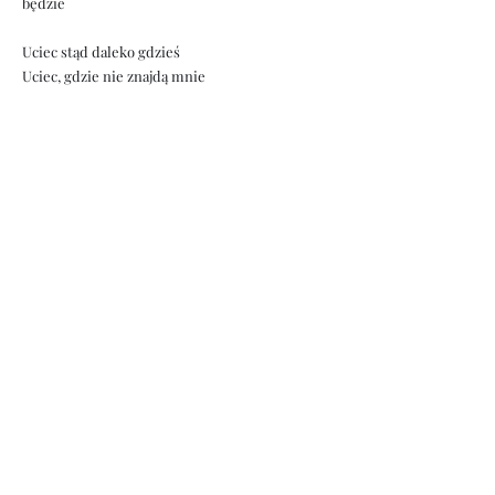
będzie
Uciec stąd daleko gdzieś
Uciec, gdzie nie znajdą mnie
Refren:
Nigdzie nie zmierzam
Donikąd nie biegnę
Niczego nie szukam
Bo dobrze wiem
Że być wyżej będę
Mieć mogę więcej
Wygram dziś szczęście
By tam wszystko mieć
Bridge:
Ułożę w głowie plan o Tobie
Planetarne szczęście galaktyczne
Refren:
Nigdzie nie zmierzam